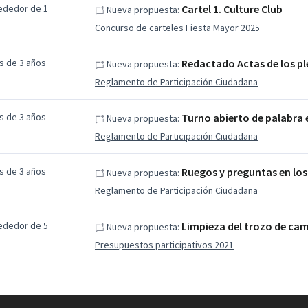
ededor de 1
Cartel 1. Culture Club
Nueva propuesta:
Concurso de carteles Fiesta Mayor 2025
s de 3 años
Redactado Actas de los p
Nueva propuesta:
Reglamento de Participación Ciudadana
s de 3 años
Turno abierto de palabra 
Nueva propuesta:
Reglamento de Participación Ciudadana
s de 3 años
Ruegos y preguntas en los
Nueva propuesta:
Reglamento de Participación Ciudadana
ededor de 5
Limpieza del trozo de cam
Nueva propuesta:
Presupuestos participativos 2021