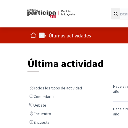
Inicio
Menú principal
/
Últimas actividades
Última actividad
Hace alr
Todos los tipos de actividad
Todos los tipos de actividad
año
Comentario
Comentario
Debate
Debate
Hace alr
Encuentro
Encuentro
año
Encuesta
Encuesta