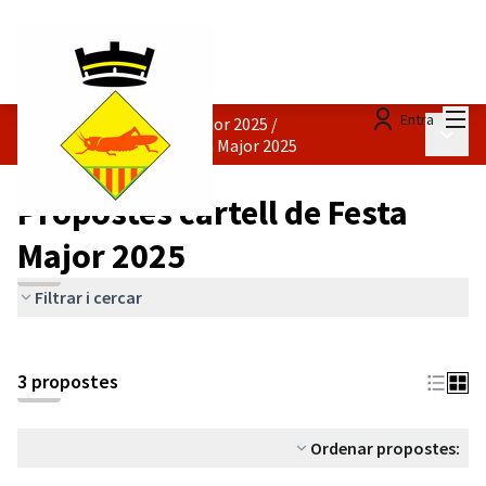
Menú
Entra
Concurs Cartells Festa Major 2025
/
Menú p
Propostes cartell de Festa Major 2025
Propostes cartell de Festa
Major 2025
Filtrar i cercar
3 propostes
Ordenar propostes: