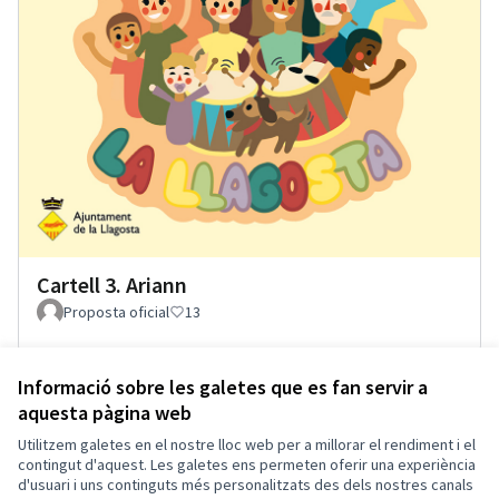
Cartell 3. Ariann
Proposta oficial
13
Informació sobre les galetes que es fan servir a
aquesta pàgina web
Termes i condicions d'ús
Configuració de les galetes
Utilitzem galetes en el nostre lloc web per a millorar el rendiment i el
Ajuntament de la Llagosta a X
Ajuntament de la Llagosta a Facebook
Ajuntament de la Llagosta a Instagram
Ajuntament de la Llagosta a YouTube
contingut d'aquest. Les galetes ens permeten oferir una experiència
d'usuari i uns continguts més personalitzats des dels nostres canals
(Enllaç extern)
(Enllaç extern)
(Enllaç extern)
(Enllaç extern)
Català