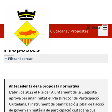
Menú
Entra
Menú p
Reglament de Participació Ciutadana
/
Propostes
Propostes
Filtrar i cercar
Antecedents de la proposta normativa
L'abril de 2022 el Ple de l'Ajuntament de la Llagosta
aprova per unanimitat el Pla Director de Participació
Ciutadana, l'instrument de planificació global de l'acció
de govern en matèria de participació ciutadana que