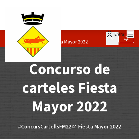
Menú
Entra
Procesos
/
Menú principa
Seguir
Concurso de carteles Fiesta Mayor 2022
Concurso de
carteles Fiesta
Mayor 2022
#ConcursCartellsFM22
Fiesta Mayor 2022
(Enlace externo)