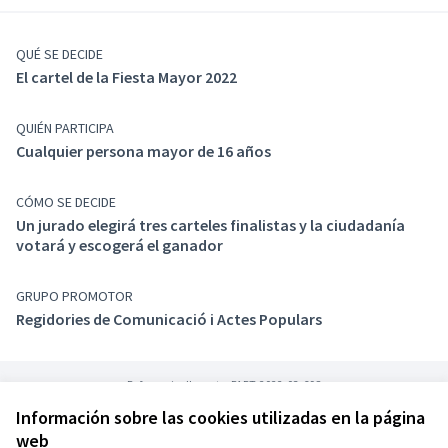
QUÉ SE DECIDE
El cartel de la Fiesta Mayor 2022
QUIÉN PARTICIPA
Cualquier persona mayor de 16 años
CÓMO SE DECIDE
Un jurado elegirá tres carteles finalistas y la ciudadanía
votará y escogerá el ganador
GRUPO PROMOTOR
Regidories de Comunicació i Actes Populars
Referencia: llagosta-PART-2022-03-698
Información sobre las cookies utilizadas en la página
web
Términos y condiciones de uso