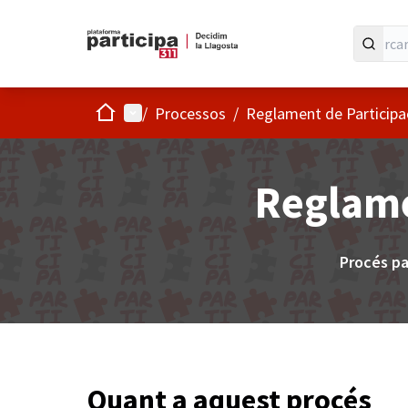
Inici
Menú principal
/
Processos
/
Reglament de Participa
Reglame
Procés pa
Quant a aquest procés