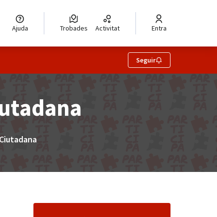
Ajuda
Trobades
Activitat
Entra
Seguir
iutadana
 Ciutadana