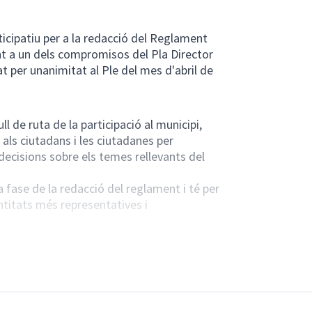
ticipatiu per a la redacció del Reglament
t a un dels compromisos del Pla Director
t per unanimitat al Ple del mes d'abril de
l de ruta de la participació al municipi,
als ciutadans i les ciutadanes per
 decisions sobre els temes rellevants del
 fase de la redacció del reglament i té per
entitats més representatives i
ts i a ciutadania en general. També es
la plataforma digital
https://participa311-
ase per redactar el futur reglament.
era col·laborativa, es convocarà la