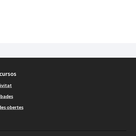
cursos
ivitat
obades
es obertes