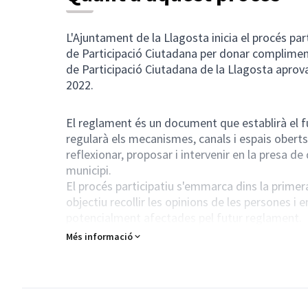
L'Ajuntament de la Llagosta inicia el procés par
de Participació Ciutadana per donar complimen
de Participació Ciutadana de la Llagosta aprova
2022.
El reglament és un document que establirà el ful
regularà els mecanismes, canals i espais oberts 
reflexionar, proposar i intervenir en la presa de
municipi.
El procés participatiu s'emmarca dins la primera
objectiu recollir les opinions de les persones i 
potencialment afectades pel futur reglament.
Es farà una sessió participativa oberta a entita
Més informació
podran fer aportacions individuals a través de 
llagosta.diba.cat/
(Obrir en una pestanya nova)
Les reflexions i propostes recollides seran la b
Amb l'objectiu de construir el reglament de man