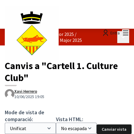
Menú
Entra
Concurs Cartells Festa Major 2025
/
Menú p
Propostes cartell de Festa Major 2025
Canvis a "Cartell 1. Culture
Club"
Xavi Herrero
10/06/2025 19:05
Mode de vista de
comparació:
Vista HTML:
Canviar vista