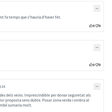
t fa temps que s’hauria d’haver fet.
0
0
0
0
0:24
ades dels veïns. Imprescindible per donar seguretat als
llor proposta sens dubte. Posar zona verda i ombra al
també sumaria molt.