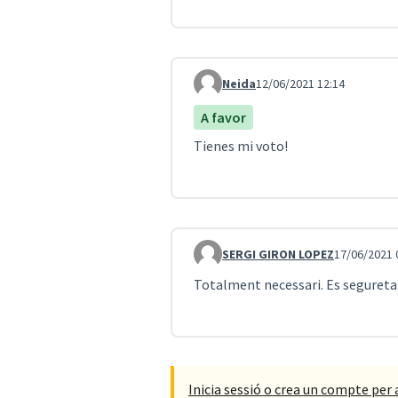
Neida
12/06/2021 12:14
Comentari 2042
A favor
Tienes mi voto!
SERGI GIRON LOPEZ
17/06/2021 
Comentari 2055
Totalment necessari. Es seguretat v
Inicia sessió o crea un compte per 