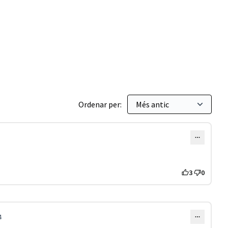
Ordenar per:
3
0
4