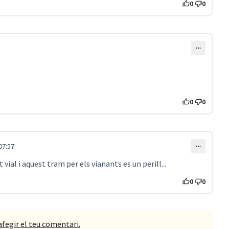
0
0
0
0
07:57
ial i aquest tram per els vianants es un perill...
0
0
afegir el teu comentari.