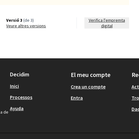
Versió 3
(de 3)
Verifica l'empremta
veure altres versions
digital
Decidim
El meu compte
Re
Inici
Crea un compte
Act
Processos
Entra
Tr
Ayuda
Dad
na de