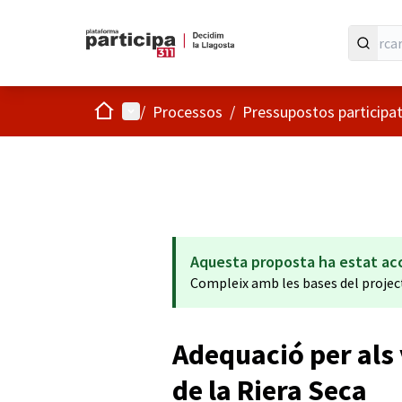
Inici
Menú principal
/
Processos
/
Pressupostos participa
Aquesta proposta ha estat ac
Compleix amb les bases del projec
Adequació per als 
de la Riera Seca