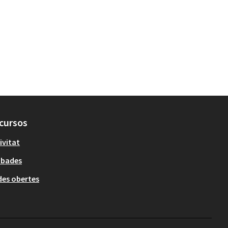
cursos
ivitat
obades
es obertes