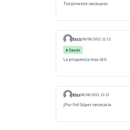
Totalmente necesario
Enric
06/06/2021 21:12
Comentari 2017
A favor
La propuesta mas útil.
Alex
08/06/2021 15:21
Comentari 2028
¡Por fin! Súper necesaria