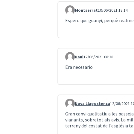
Montserrat
10/06/2021 18:14
Comentari 2037
Espero que guanyi, perquè realmen
Dani
12/06/2021 08:38
Comentari 2040
Era necesario
Nova Llagostenca
12/06/2021 1
Comentari 2041
Gran canvi qualitatiu a les passej
vianants, sobretot als avis. La mi
terreny del costat de l'església 