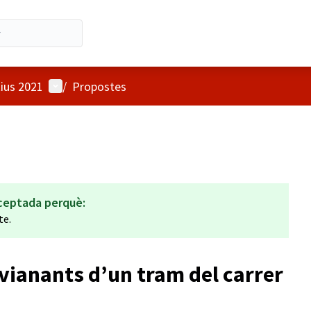
Menú d'usuari
tius 2021
/
Propostes
ceptada perquè:
te.
vianants d’un tram del carrer