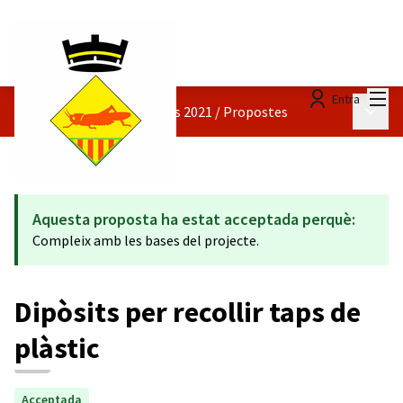
Menú
Entra
Menú p
Pressupostos participatius 2021
/
Propostes
Aquesta proposta ha estat acceptada perquè:
Compleix amb les bases del projecte.
Dipòsits per recollir taps de
plàstic
Acceptada