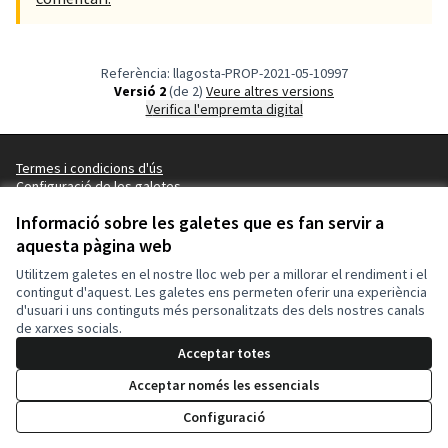
Referència: llagosta-PROP-2021-05-10997
Versió 2
(de 2)
veure altres versions
Verifica l'empremta digital
Termes i condicions d'ús
Configuració de les galetes
Ajuntament de la Llagosta a X
Ajuntament de la Llagosta a Facebook
Ajuntament de la Llagosta a Instagram
Ajuntament de la Llagosta a YouTube
Informació sobre les galetes que es fan servir a
(Enllaç extern)
(Enllaç extern)
(Enllaç extern)
(Enllaç extern)
aquesta pàgina web
Català
Triar la llengua
Elegir el idioma
Utilitzem galetes en el nostre lloc web per a millorar el rendiment i el
contingut d'aquest. Les galetes ens permeten oferir una experiència
d'usuari i uns continguts més personalitzats des dels nostres canals
Amb llicènc
(Enllaç exte
de xarxes socials.
(Enllaç extern)
Web creada amb
programari lliure
.
Acceptar totes
(Enllaç extern)
Acceptar només les essencials
69
Donar suport
Configuració
Suports