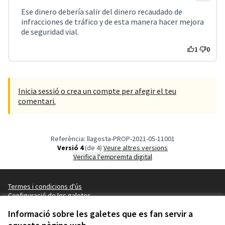
Ese dinero debería salir del dinero recaudado de
infracciones de tráfico y de esta manera hacer mejora
de seguridad vial.
1
0
Inicia sessió o crea un compte per afegir el teu
comentari.
Referència: llagosta-PROP-2021-05-11001
Versió 4
(de 4)
veure altres versions
Verifica l'empremta digital
Termes i condicions d'ús
Configuració de les galetes
Ajuntament de la Llagosta a X
Ajuntament de la Llagosta a Facebook
Ajuntament de la Llagosta a Instagram
Ajuntament de la Llagosta a YouTube
Informació sobre les galetes que es fan servir a
(Enllaç extern)
(Enllaç extern)
(Enllaç extern)
(Enllaç extern)
Català