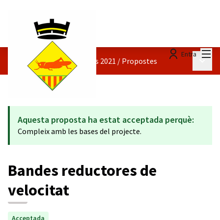
Menú
Entra
Menú p
Pressupostos participatius 2021
/
Propostes
Aquesta proposta ha estat acceptada perquè:
Compleix amb les bases del projecte.
Bandes reductores de
velocitat
Acceptada