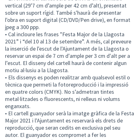
vertical (29’7 cm d’ample per 42 cm d’alt), presentat
sobre un suport rígid. També s'haurà de presentar
l'obra en suport digital (CD/DVD/Pen drive), en format
jpeg a 300 ppp.
• Cal incloure les frases "Festa Major de la Llagosta
2021” i “del 10 al 13 de setembre”. A més, cal preveure
la inserció de l'escut de l'Ajuntament de la Llagosta o
reservar un espai de 7 cm d'ample per 3 cm d'alt per a
l’escut. El disseny del cartell haurà de contenir algun
motiu al·lusiu a la Llagosta.
• Els dissenys es poden realitzar amb qualsevol estil o
tècnica que permeti la fotoreproducció i la impressió
en quatre colors (CMYK). No s’admetran tintes
metal·litzades o fluorescents, ni relleus ni volums
enganxats.
• El cartell guanyador serà la imatge gràfica de la Festa
Major 2021 i l'Ajuntament es reservarà els drets de
reproducció, que seran cedits en exclusiva pel seu
autor. El guanyador es compromet a fer les