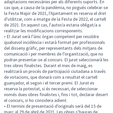
adaptacions necessàries per als diferents suports. En
cas que, a causa de la pandèmia, no pogués celebrar-se
la Festa Major de 2021, l'Ajuntament es reserva el dret
d'utilitzar, com a imatge de la Festa de 2022, el cartell
de 2021. En aquest cas, l'autor/a estaria obligat/a a
realitzar les modificacions corresponents.
• El Jurat serà l’únic òrgan competent per resoldre
qualsevol incidència i estarà format per professionals
del disseny gràfic, per representants dels mitjans de
comunicació i per membres de l’organització, que no
podran presentar-se al concurs. El jurat seleccionarà les
tres obres finalistes. Durant el mes de maig, es
realitzarà un procés de participació ciutadana a través
de votacions, que donarà com a resultat el cartell
guanyador, el segon i el tercer premi. El Jurat es
reserva la potestat, si és necessari, de seleccionar
només dues obres finalistes i, fins i tot, declarar desert
el concurs, si ho considera adient.
• El termini de presentació d'originals serà del 15 de
març al 29 de abril de 2021. Les obres s’hauran de