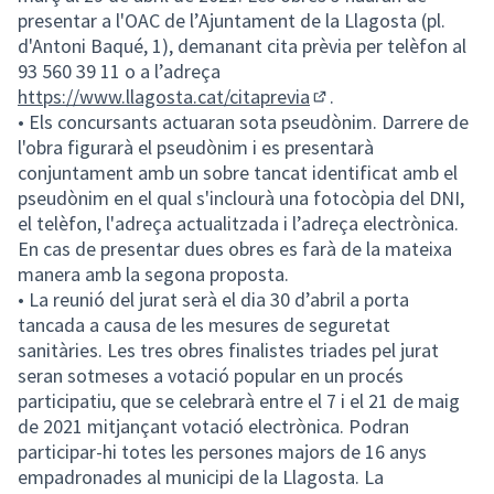
presentar a l'OAC de l’Ajuntament de la Llagosta (pl.
d'Antoni Baqué, 1), demanant cita prèvia per telèfon al
93 560 39 11 o a l’adreça
https://www.llagosta.cat/citaprevia
.
(Enllaç extern)
• Els concursants actuaran sota pseudònim. Darrere de
l'obra figurarà el pseudònim i es presentarà
conjuntament amb un sobre tancat identificat amb el
pseudònim en el qual s'inclourà una fotocòpia del DNI,
el telèfon, l'adreça actualitzada i l’adreça electrònica.
En cas de presentar dues obres es farà de la mateixa
manera amb la segona proposta.
• La reunió del jurat serà el dia 30 d’abril a porta
tancada a causa de les mesures de seguretat
sanitàries. Les tres obres finalistes triades pel jurat
seran sotmeses a votació popular en un procés
participatiu, que se celebrarà entre el 7 i el 21 de maig
de 2021 mitjançant votació electrònica. Podran
participar-hi totes les persones majors de 16 anys
empadronades al municipi de la Llagosta. La