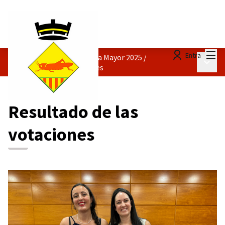
Menú
Entra
Concurso de carteles Fiesta Mayor 2025
/
Menú p
Resultado de las votaciones
Resultado de las
votaciones