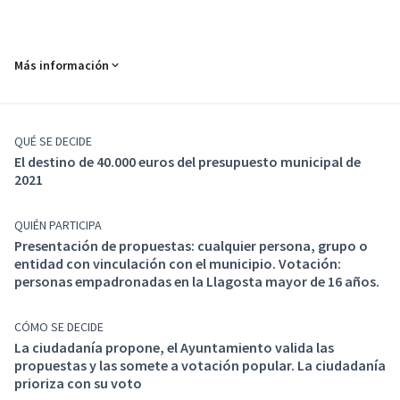
Más información
QUÉ SE DECIDE
El destino de 40.000 euros del presupuesto municipal de
2021
Valoramos muy positivamente el proyecto del año
pasado, tanto en la respuesta ciudadana como en la
singularidad y calidad de las propuestas recibidas. Es
QUIÉN PARTICIPA
por ello que, más allá de consolidar el proyecto y su
Presentación de propuestas: cualquier persona, grupo o
estructura y fases de ejecución, queremos otorgarle
entidad con vinculación con el municipio. Votación:
personas empadronadas en la Llagosta mayor de 16 años.
más incidencia y dimensión tanto desde un punto de
vista conceptual como presupuestario.
Este año, el proyecto sigue trabajando las
propuestas
CÓMO SE DECIDE
a la partida de inversiones
, pero también incorpora la
La ciudadanía propone, el Ayuntamiento valida las
propuestas y las somete a votación popular. La ciudadanía
posibilidad de proponer
proyectos no relacionados a
prioriza con su voto
inversiones, sino a programaciones y / o