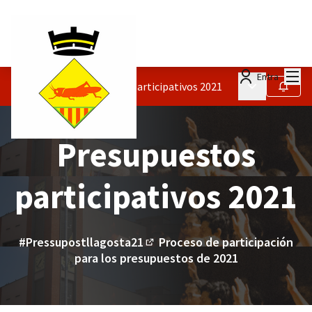
Menú
Entra
Menú principa
Procesos
/
Presupuestos participativos 2021
Seguir
Presupuestos
participativos 2021
#Pressupostllagosta21
Proceso de participación
(Enlace externo)
para los presupuestos de 2021