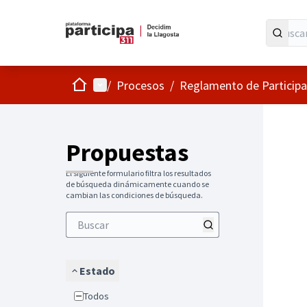
Inicio
Menú principal
/
Procesos
/
Reglamento de Particip
Propuestas
El siguiente formulario filtra los resultados
de búsqueda dinámicamente cuando se
cambian las condiciones de búsqueda.
Estado
Todos