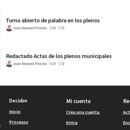
Turno abierto de palabra en los plenos
Juan Manuel Pineda
0
0
Redactado Actas de los plenos municipales
Juan Manuel Pineda
0
0
Decidim
Mi cuenta
Re
Inicio
Crea una cuenta
Act
Procesos
Entra
En
a