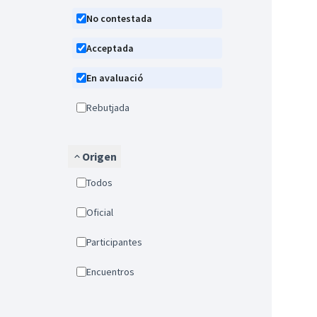
No contestada
Acceptada
En avaluació
Rebutjada
Origen
Todos
Oficial
Participantes
Encuentros