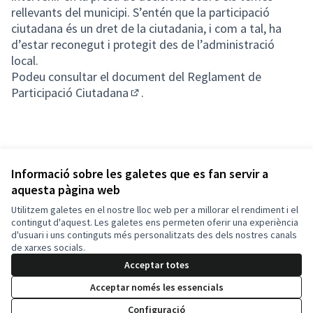
rellevants del municipi. S’entén que la participació
ciutadana és un dret de la ciutadania, i com a tal, ha
d’estar reconegut i protegit des de l’administració
local.
Podeu consultar el document del
Reglament de
Participació Ciutadana
.
(Obrir en una pestanya nova)
Informació sobre les galetes que es fan servir a
aquesta pàgina web
Termes i condicions d'ús
Configuració de les galetes
Utilitzem galetes en el nostre lloc web per a millorar el rendiment i el
Ajuntament de la Llagosta a X
Ajuntament de la Llagosta a Facebook
Ajuntament de la Llagosta a Instagram
Ajuntament de la Llagosta a YouTube
contingut d'aquest. Les galetes ens permeten oferir una experiència
d'usuari i uns continguts més personalitzats des dels nostres canals
(Enllaç extern)
(Enllaç extern)
(Enllaç extern)
(Enllaç extern)
Català
de xarxes socials.
Triar la llengua
Elegir el idioma
Acceptar totes
Acceptar només les essencials
Amb llicènc
(Enllaç exte
Configuració