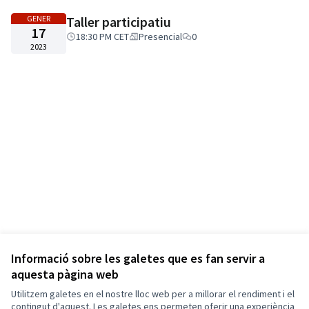
GENER
Taller participatiu
17
18:30 PM CET
Presencial
0
2023
Informació sobre les galetes que es fan servir a
aquesta pàgina web
Utilitzem galetes en el nostre lloc web per a millorar el rendiment i el
contingut d'aquest. Les galetes ens permeten oferir una experiència