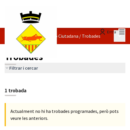
Menú
Entra
Menú p
Reglament de Participació Ciutadana
/
Trobades
Trobades
Filtrar i cercar
1 trobada
Actualment no hi ha trobades programades, però pots
veure les anteriors.