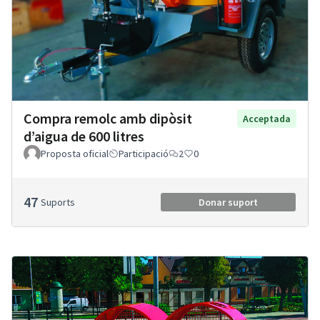
Compra remolc amb dipòsit
Acceptada
d’aigua de 600 litres
Proposta oficial
Participació
2
0
47
Suports
Donar suport