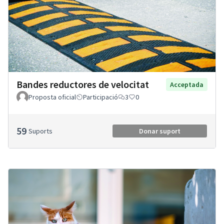
Bandes reductores de velocitat
Acceptada
Proposta oficial
Participació
3
0
59
Suports
Donar suport