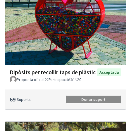
Dipòsits per recollir taps de plàstic
Acceptada
Proposta oficial
Participació
1
0
69
Suports
Donar suport