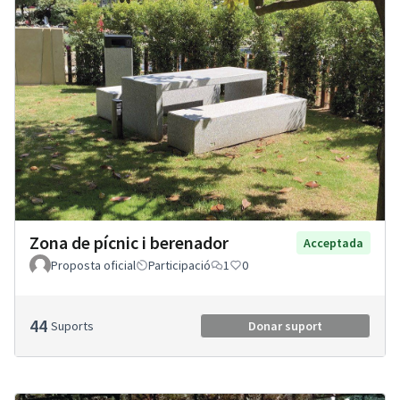
Zona de pícnic i berenador
Acceptada
Proposta oficial
Participació
1
0
44
Suports
Donar suport