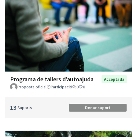
Programa de tallers d’autoajuda
Acceptada
Proposta oficial
Participació
0
0
13
Suports
Donar suport