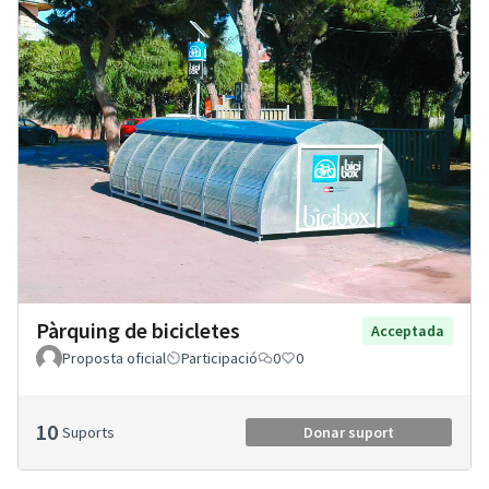
Pàrquing de bicicletes
Acceptada
Proposta oficial
Participació
0
0
10
Suports
Donar suport