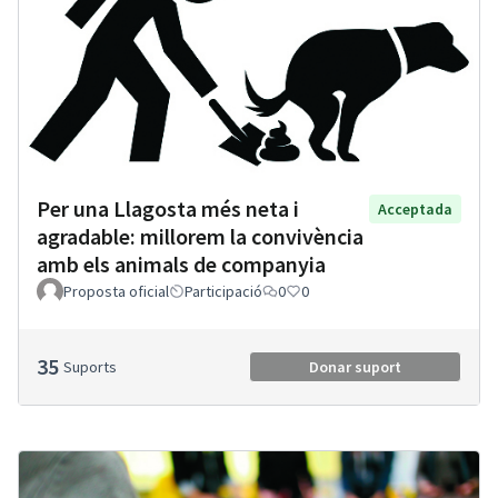
Per una Llagosta més neta i
Acceptada
agradable: millorem la convivència
amb els animals de companyia
Proposta oficial
Participació
0
0
35
Suports
Donar suport