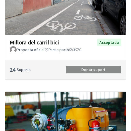
Millora del carril bici
Acceptada
Proposta oficial
Participació
3
0
24
Suports
Donar suport