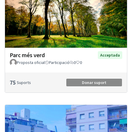
Parc més verd
Acceptada
Proposta oficial
Participació
0
0
75
Suports
Donar suport