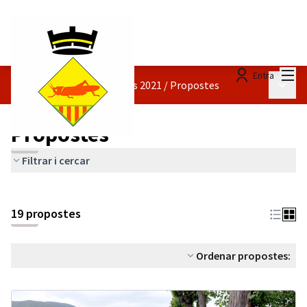
Menú
Entra
Menú p
Pressupostos participatius 2021
/
Propostes
Propostes
Filtrar i cercar
19 propostes
Ordenar propostes: