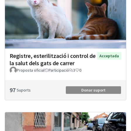
Registre, esterilització i control de
Acceptada
la salut dels gats de carrer
Proposta oficial
Participació
3
0
97
Suports
Donar suport