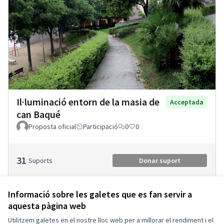
Il·luminació entorn de la masia de
Acceptada
can Baqué
Proposta oficial
Participació
0
0
31
Suports
Donar suport
Informació sobre les galetes que es fan servir a
aquesta pàgina web
Termes i condicions d'ús
Configuració de les galetes
Utilitzem galetes en el nostre lloc web per a millorar el rendiment i el