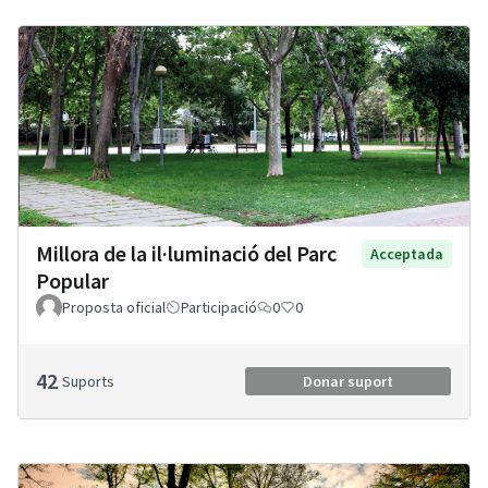
Millora de la il·luminació del Parc
Acceptada
Popular
Proposta oficial
Participació
0
0
42
Suports
Donar suport