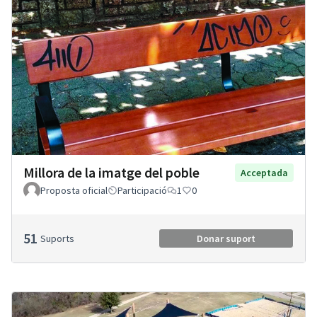
Millora de la imatge del poble
Acceptada
Proposta oficial
Participació
1
0
51
Suports
Donar suport