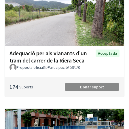
Adequació per als vianants d’un
Acceptada
tram del carrer de la Riera Seca
Proposta oficial
Participació
9
0
174
Suports
Donar suport