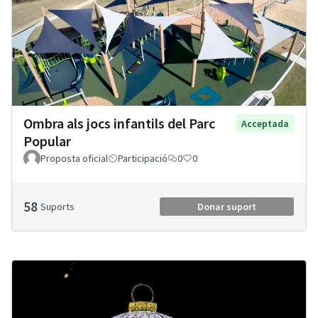
Ombra als jocs infantils del Parc
Acceptada
Popular
Proposta oficial
Participació
0
0
58
Suports
Donar suport